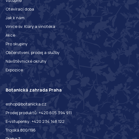
Vstupné
Otevírací doba
Jak k nám
Vinice sv. Kláry a vinotéka
Akce
Pro skupiny
Občerstvení, prodej a služby
Návštěvnické okruhy
Expozice
Botanická zahrada Praha
eshop@botanicka.cz
Prodej produktů: +420 605 394 911
E-vstupenky: +420 234 148 122
Trojská 800/196
Praha 7