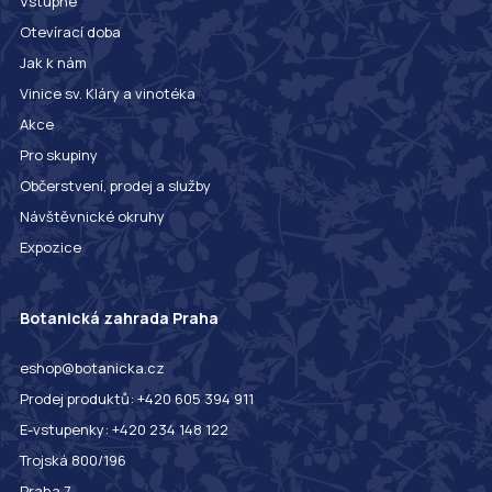
Vstupné
Otevírací doba
Jak k nám
Vinice sv. Kláry a vinotéka
Akce
Pro skupiny
Občerstvení, prodej a služby
Návštěvnické okruhy
Expozice
Botanická zahrada Praha
eshop@botanicka.cz
Prodej produktů: +420 605 394 911
E-vstupenky: +420 234 148 122
Trojská 800/196
Praha 7