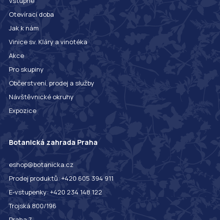
Vstupné
Otevírací doba
Jak k nám
Vinice sv. Kláry a vinotéka
Akce
Pro skupiny
Občerstvení, prodej a služby
Návštěvnické okruhy
Expozice
Botanická zahrada Praha
eshop@botanicka.cz
Prodej produktů: +420 605 394 911
E-vstupenky: +420 234 148 122
Trojská 800/196
Praha 7