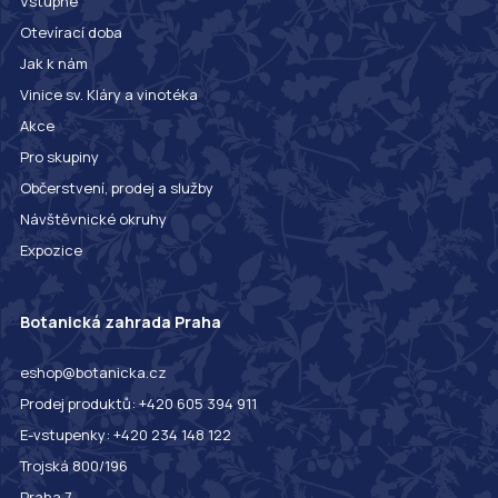
Vstupné
Otevírací doba
Jak k nám
Vinice sv. Kláry a vinotéka
Akce
Pro skupiny
Občerstvení, prodej a služby
Návštěvnické okruhy
Expozice
Botanická zahrada Praha
eshop@botanicka.cz
Prodej produktů: +420 605 394 911
E-vstupenky: +420 234 148 122
Trojská 800/196
Praha 7