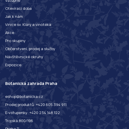
Vstupné
Otevírací doba
Jak k nám
Vinice sv. Kláry a vinotéka
Akce
Pro skupiny
Občerstvení, prodej a služby
Návštěvnické okruhy
Expozice
Botanická zahrada Praha
eshop@botanicka.cz
Prodej produktů: +420 605 394 911
E-vstupenky: +420 234 148 122
Trojská 800/196
Praha 7