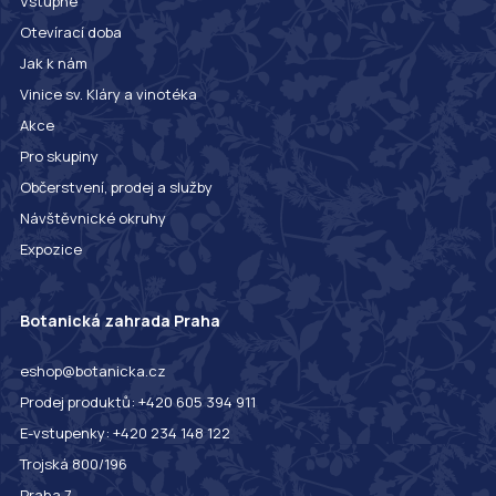
Vstupné
Otevírací doba
Jak k nám
Vinice sv. Kláry a vinotéka
Akce
Pro skupiny
Občerstvení, prodej a služby
Návštěvnické okruhy
Expozice
Botanická zahrada Praha
eshop@botanicka.cz
Prodej produktů: +420 605 394 911
E-vstupenky: +420 234 148 122
Trojská 800/196
Praha 7