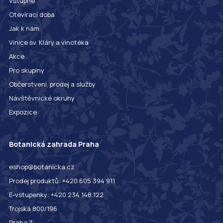
Vstupné
Otevírací doba
Jak k nám
Vinice sv. Kláry a vinotéka
Akce
Pro skupiny
Občerstvení, prodej a služby
Návštěvnické okruhy
Expozice
Botanická zahrada Praha
eshop@botanicka.cz
Prodej produktů: +420 605 394 911
E-vstupenky: +420 234 148 122
Trojská 800/196
Praha 7