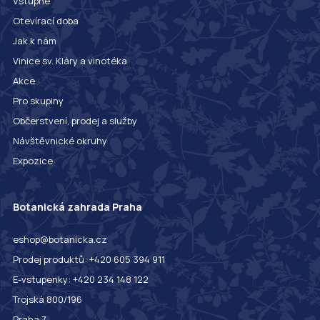
Vstupné
Otevírací doba
Jak k nám
Vinice sv. Kláry a vinotéka
Akce
Pro skupiny
Občerstvení, prodej a služby
Návštěvnické okruhy
Expozice
Botanická zahrada Praha
eshop@botanicka.cz
Prodej produktů: +420 605 394 911
E-vstupenky: +420 234 148 122
Trojská 800/196
Praha 7