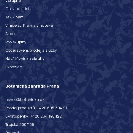
Vstupné
Otevírací doba
Jak k nám
Vinice sv. Kláry a vinotéka
Akce
Pro skupiny
Občerstvení, prodej a služby
Návštěvnické okruhy
Expozice
Botanická zahrada Praha
eshop@botanicka.cz
Prodej produktů: +420 605 394 911
E-vstupenky: +420 234 148 122
Trojská 800/196
Praha 7