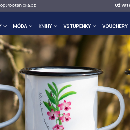
op@botanicka.cz
Uživat
Y
MÓDA
KNIHY
VSTUPENKY
VOUCHERY