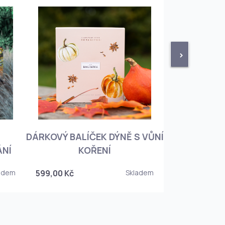
>
DÁRKOVÝ BALÍČEK DÝNĚ S VŮNÍ
KNIHA BOTA
ÁNÍ
KOŘENÍ
KOREJSKO
adem
599,00 Kč
Skladem
349,00 Kč