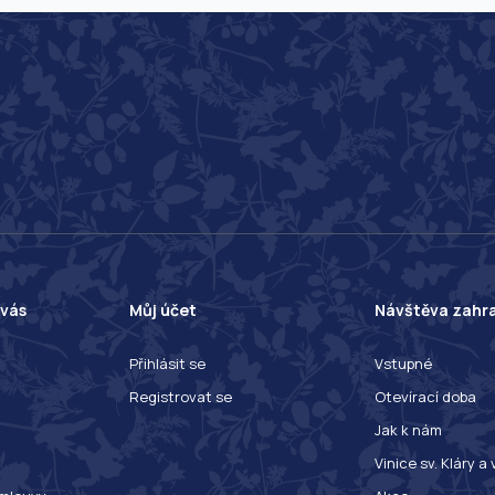
 vás
Můj účet
Návštěva zahr
Přihlásit se
Vstupné
Registrovat se
Otevírací doba
Jak k nám
Vinice sv. Kláry a