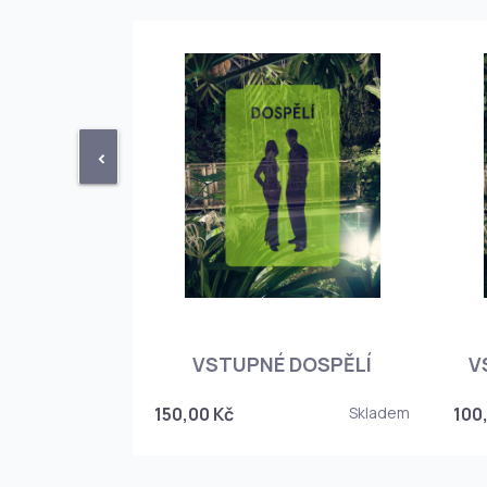
<
STUPENKA
NÉHO SKLEPA
VSTUPNÉ DOSPĚLÍ
V
6
150,00 Kč
Skladem
100
Skladem