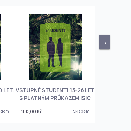
>
 LET.
VSTUPNÉ STUDENTI 15-26 LET
VSTUPNÉ ROD
S PLATNÝM PRŮKAZEM ISIC
+ 3 DĚT
adem
100,00 Kč
Skladem
450,00 Kč