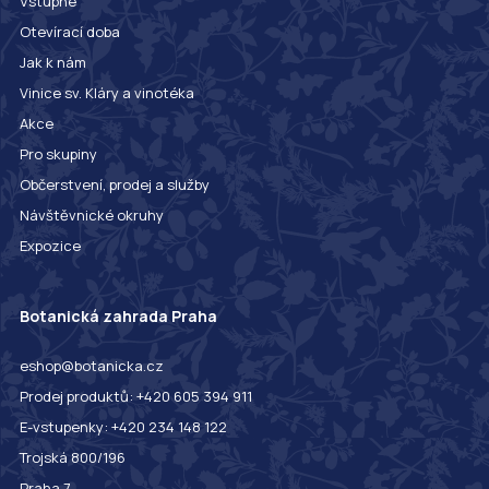
Vstupné
Otevírací doba
Jak k nám
Vinice sv. Kláry a vinotéka
Akce
Pro skupiny
Občerstvení, prodej a služby
Návštěvnické okruhy
Expozice
Botanická zahrada Praha
eshop@botanicka.cz
Prodej produktů: +420 605 394 911
E-vstupenky: +420 234 148 122
Trojská 800/196
Praha 7