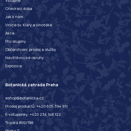
Vstupné
Otevírací doba
Jak k nám
Vinice sv. Kláry a vinotéka
Akce
Pro skupiny
Občerstvení, prodej a služby
Návštěvnické okruhy
Expozice
Botanická zahrada Praha
eshop@botanicka.cz
Prodej produktů: +420 605 394 911
E-vstupenky: +420 234 148 122
Trojská 800/196
Praha 7