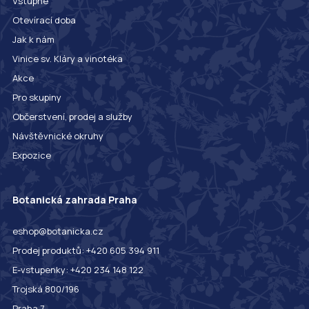
Vstupné
Otevírací doba
Jak k nám
Vinice sv. Kláry a vinotéka
Akce
Pro skupiny
Občerstvení, prodej a služby
Návštěvnické okruhy
Expozice
Botanická zahrada Praha
eshop@botanicka.cz
Prodej produktů: +420 605 394 911
E-vstupenky: +420 234 148 122
Trojská 800/196
Praha 7