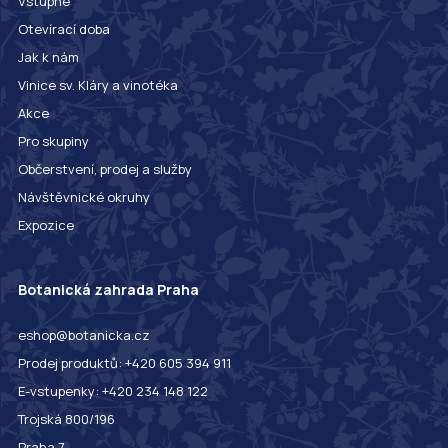
Vstupné
Otevírací doba
Jak k nám
Vinice sv. Kláry a vinotéka
Akce
Pro skupiny
Občerstvení, prodej a služby
Návštěvnické okruhy
Expozice
Botanická zahrada Praha
eshop@botanicka.cz
Prodej produktů: +420 605 394 911
E-vstupenky: +420 234 148 122
Trojská 800/196
Praha 7