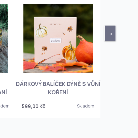
>
DÁRKOVÝ BALÍČEK DÝNĚ S VŮNÍ
KNIHA BOTA
ÁNÍ
KOŘENÍ
KOREJSKO
adem
599,00 Kč
Skladem
349,00 Kč