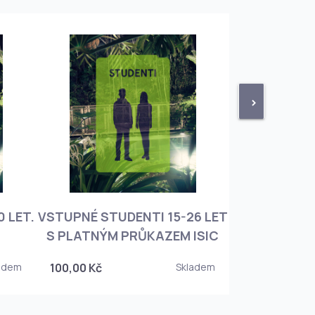
>
 LET.
VSTUPNÉ STUDENTI 15-26 LET
VSTUPNÉ ROD
S PLATNÝM PRŮKAZEM ISIC
+ 3 DĚT
adem
100,00 Kč
Skladem
450,00 Kč