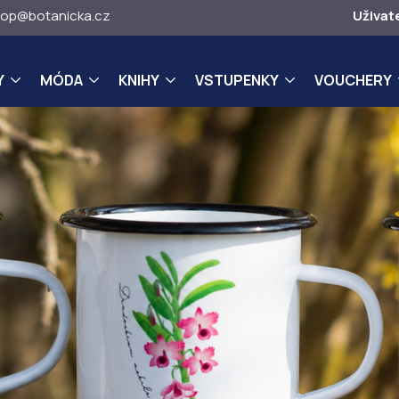
op@botanicka.cz
Uživat
Y
MÓDA
KNIHY
VSTUPENKY
VOUCHERY