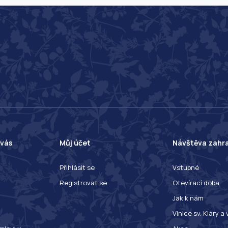
 vás
Můj účet
Návštěva zahr
Přihlásit se
Vstupné
Registrovat se
Otevírací doba
Jak k nám
Vinice sv. Kláry a