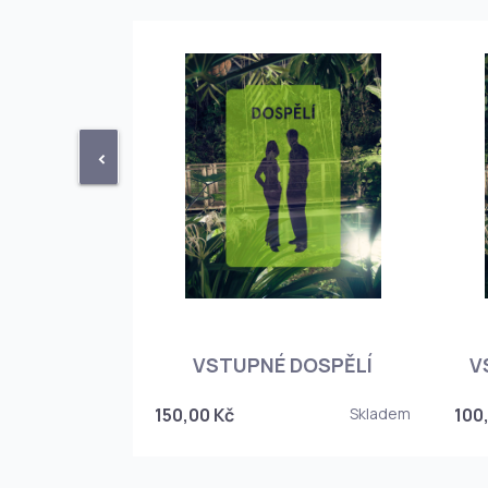
<
STUPENKA
NÉHO SKLEPA
VSTUPNÉ DOSPĚLÍ
V
6
150,00 Kč
Skladem
100
Skladem