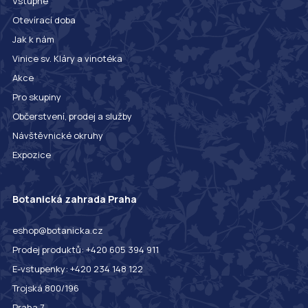
Vstupné
Otevírací doba
Jak k nám
Vinice sv. Kláry a vinotéka
Akce
Pro skupiny
Občerstvení, prodej a služby
Návštěvnické okruhy
Expozice
Botanická zahrada Praha
eshop@botanicka.cz
Prodej produktů: +420 605 394 911
E-vstupenky: +420 234 148 122
Trojská 800/196
Praha 7