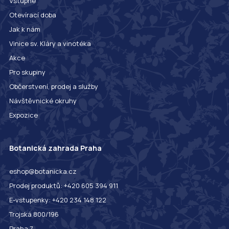
Vstupné
Otevírací doba
Jak k nám
Vinice sv. Kláry a vinotéka
Akce
Pro skupiny
Občerstvení, prodej a služby
Návštěvnické okruhy
Expozice
Botanická zahrada Praha
eshop@botanicka.cz
Prodej produktů: +420 605 394 911
E-vstupenky: +420 234 148 122
Trojská 800/196
Praha 7