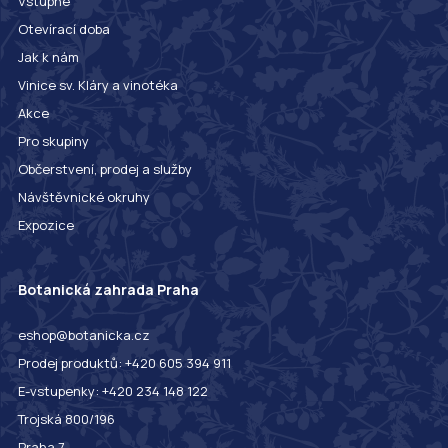
Vstupné
Otevírací doba
Jak k nám
Vinice sv. Kláry a vinotéka
Akce
Pro skupiny
Občerstvení, prodej a služby
Návštěvnické okruhy
Expozice
Botanická zahrada Praha
eshop@botanicka.cz
Prodej produktů: +420 605 394 911
E-vstupenky: +420 234 148 122
Trojská 800/196
Praha 7