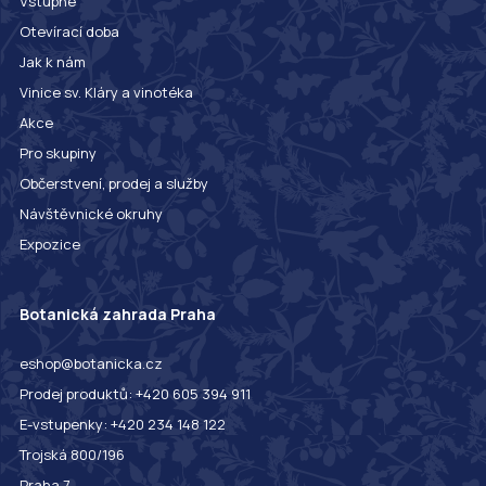
Vstupné
Otevírací doba
Jak k nám
Vinice sv. Kláry a vinotéka
Akce
Pro skupiny
Občerstvení, prodej a služby
Návštěvnické okruhy
Expozice
Botanická zahrada Praha
eshop@botanicka.cz
Prodej produktů: +420 605 394 911
E-vstupenky: +420 234 148 122
Trojská 800/196
Praha 7