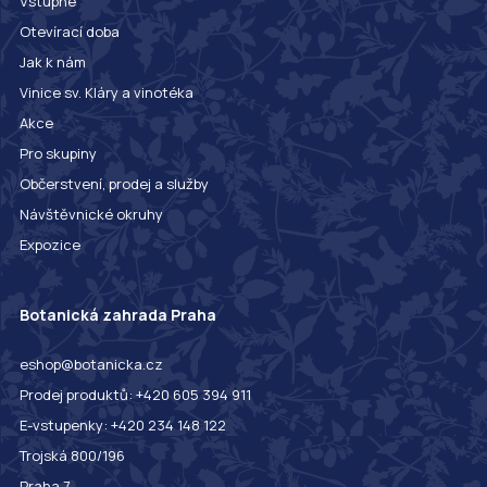
Vstupné
Otevírací doba
Jak k nám
Vinice sv. Kláry a vinotéka
Akce
Pro skupiny
Občerstvení, prodej a služby
Návštěvnické okruhy
Expozice
Botanická zahrada Praha
eshop@botanicka.cz
Prodej produktů: +420 605 394 911
E-vstupenky: +420 234 148 122
Trojská 800/196
Praha 7