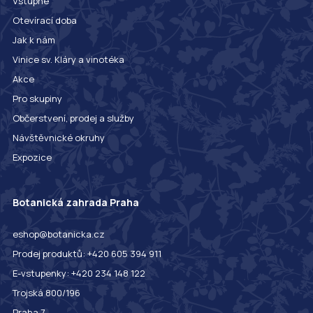
Vstupné
Otevírací doba
Jak k nám
Vinice sv. Kláry a vinotéka
Akce
Pro skupiny
Občerstvení, prodej a služby
Návštěvnické okruhy
Expozice
Botanická zahrada Praha
eshop@botanicka.cz
Prodej produktů: +420 605 394 911
E-vstupenky: +420 234 148 122
Trojská 800/196
Praha 7