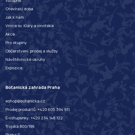
Vstupné
Otevírací doba
Jak k nám
Vinice sv. Kláry a vinotéka
Akce
Pro skupiny
Občerstvení, prodej a služby
Návštěvnické okruhy
Expozice
Botanická zahrada Praha
eshop@botanicka.cz
Prodej produktů: +420 605 394 911
E-vstupenky: +420 234 148 122
Trojská 800/196
Praha 7