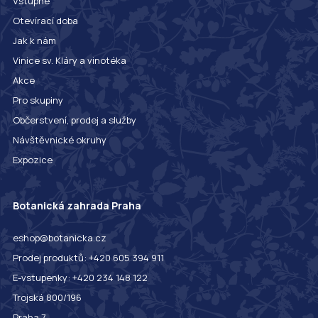
Vstupné
Otevírací doba
Jak k nám
Vinice sv. Kláry a vinotéka
Akce
Pro skupiny
Občerstvení, prodej a služby
Návštěvnické okruhy
Expozice
Botanická zahrada Praha
eshop@botanicka.cz
Prodej produktů: +420 605 394 911
E-vstupenky: +420 234 148 122
Trojská 800/196
Praha 7