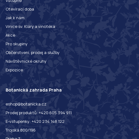
Vstupné
Otevírací doba
Jak k nám
Vinice sv. Kláry a vinotéka
Akce
Pro skupiny
Občerstvení, prodej a služby
Návštěvnické okruhy
Expozice
Botanická zahrada Praha
eshop@botanicka.cz
Prodej produktů: +420 605 394 911
E-vstupenky: +420 234 148 122
Trojská 800/196
Praha 7