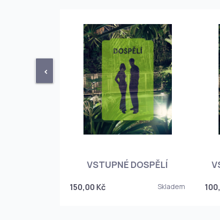
<
STUPENKA
NÉHO SKLEPA
VSTUPNÉ DOSPĚLÍ
V
6
150,00 Kč
Skladem
100
Skladem