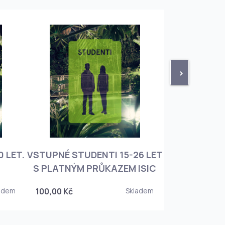
>
 LET.
VSTUPNÉ STUDENTI 15-26 LET
VSTUPNÉ ROD
S PLATNÝM PRŮKAZEM ISIC
+ 3 DĚT
adem
100,00 Kč
Skladem
450,00 Kč