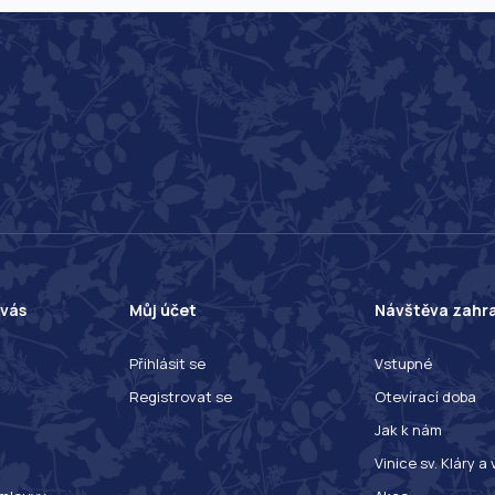
 vás
Můj účet
Návštěva zahr
Přihlásit se
Vstupné
Registrovat se
Otevírací doba
Jak k nám
Vinice sv. Kláry a