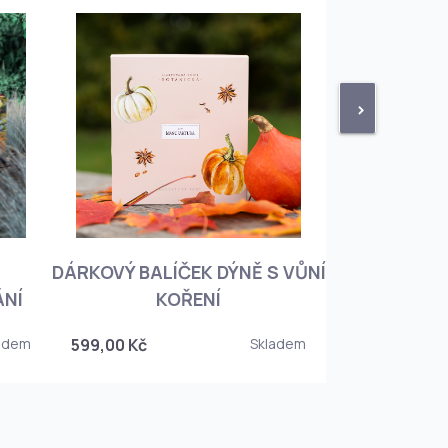
>
DÁRKOVÝ BALÍČEK DÝNĚ S VŮNÍ
KNIHA BOTA
ÁNÍ
KOŘENÍ
KOREJSKO
adem
599,00 Kč
Skladem
349,00 Kč