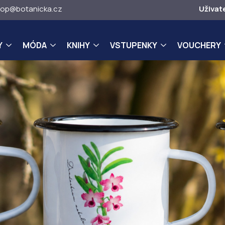
op@botanicka.cz
Uživat
Y
MÓDA
KNIHY
VSTUPENKY
VOUCHERY