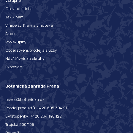
Vstupné
Otevírací doba
Jak k nám
Vinice sv. Kláry a vinotéka
Akce
Pro skupiny
Občerstvení, prodej a služby
Návštěvnické okruhy
Expozice
Botanická zahrada Praha
eshop@botanicka.cz
Prodej produktů: +420 605 394 911
E-vstupenky: +420 234 148 122
Trojská 800/196
Praha 7