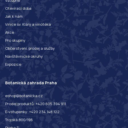
Vstupné
Otevírací doba
Jak k nám
Vinice sv. Kláry a vinotéka
Akce
Pro skupiny
Občerstvení, prodej a služby
Návštěvnické okruhy
Expozice
Botanická zahrada Praha
eshop@botanicka.cz
Prodej produktů: +420 605 394 911
E-vstupenky: +420 234 148 122
Trojská 800/196
Praha 7