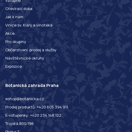
Vstupné
Otevírací doba
Jak k nám
Vinice sv. Kláry a vinotéka
Akce
Pro skupiny
Občerstvení, prodej a služby
Návštěvnické okruhy
Expozice
Botanická zahrada Praha
eshop@botanicka.cz
Prodej produktů: +420 605 394 911
E-vstupenky: +420 234 148 122
Trojská 800/196
Praha 7