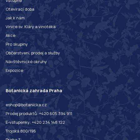
Vstupné
Otevírací doba
Jak k nám
Vinice sv. Kláry a vinotéka
Akce
Pro skupiny
Občerstvení, prodej a služby
Návštěvnické okruhy
Expozice
Botanická zahrada Praha
eshop@botanicka.cz
Prodej produktů: +420 605 394 911
E-vstupenky: +420 234 148 122
Trojská 800/196
Praha 7