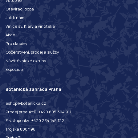
Vstupné
Otevírací doba
Jak k nám
Vinice sv. Kláry a vinotéka
Akce
Pro skupiny
Občerstvení, prodej a služby
Návštěvnické okruhy
Expozice
Botanická zahrada Praha
eshop@botanicka.cz
Prodej produktů: +420 605 394 911
E-vstupenky: +420 234 148 122
Trojská 800/196
Praha 7