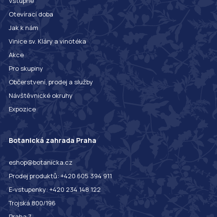
Vstupné
Otevírací doba
Jak k nám
Vinice sv. Kláry a vinotéka
Akce
Pro skupiny
Občerstvení, prodej a služby
Návštěvnické okruhy
Expozice
Botanická zahrada Praha
eshop@botanicka.cz
Prodej produktů: +420 605 394 911
E-vstupenky: +420 234 148 122
Trojská 800/196
Praha 7