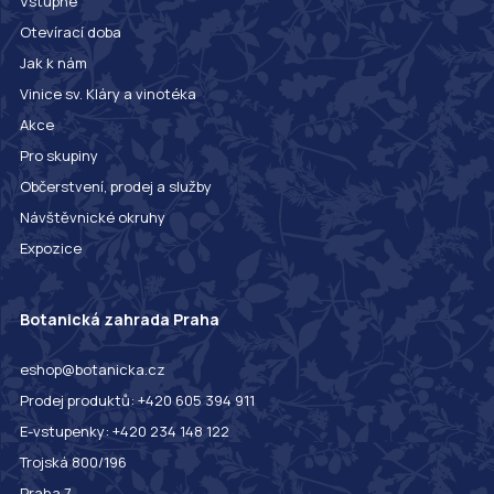
Vstupné
Otevírací doba
Jak k nám
Vinice sv. Kláry a vinotéka
Akce
Pro skupiny
Občerstvení, prodej a služby
Návštěvnické okruhy
Expozice
Botanická zahrada Praha
eshop@botanicka.cz
Prodej produktů: +420 605 394 911
E-vstupenky: +420 234 148 122
Trojská 800/196
Praha 7