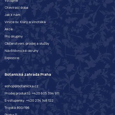
Vstupné
Otevírací doba
Jak k nám
Vinice sv. Kláry a vinotéka
Akce
Pro skupiny
Občerstvení, prodej a služby
Návštěvnické okruhy
Expozice
Botanická zahrada Praha
eshop@botanicka.cz
Prodej produktů: +420 605 394 911
E-vstupenky: +420 234 148 122
Trojská 800/196
Praha 7