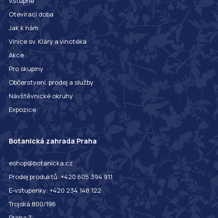
Vstupné
Otevírací doba
Jak k nám
Vinice sv. Kláry a vinotéka
Akce
Pro skupiny
Občerstvení, prodej a služby
Návštěvnické okruhy
Expozice
Botanická zahrada Praha
eshop@botanicka.cz
Prodej produktů: +420 605 394 911
E-vstupenky: +420 234 148 122
Trojská 800/196
Praha 7