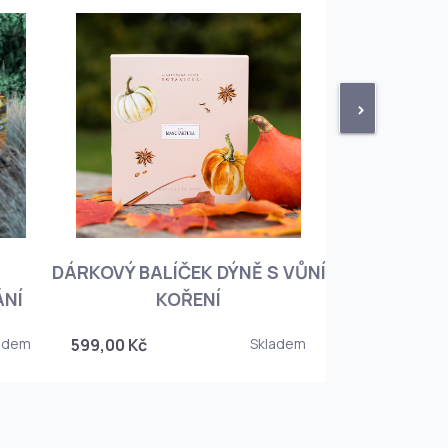
>
DÁRKOVÝ BALÍČEK DÝNĚ S VŮNÍ
KNIHA BOTA
ÁNÍ
KOŘENÍ
KOREJSKO
adem
599,00 Kč
Skladem
349,00 Kč