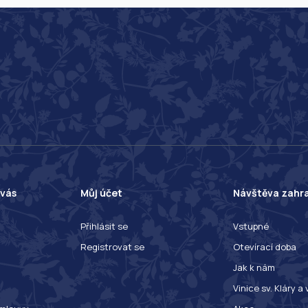
 vás
Můj účet
Návštěva zahr
Přihlásit se
Vstupné
Registrovat se
Otevírací doba
Jak k nám
Vinice sv. Kláry a