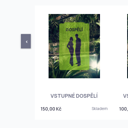
<
STUPENKA
NÉHO SKLEPA
VSTUPNÉ DOSPĚLÍ
V
6
150,00 Kč
Skladem
100
Skladem