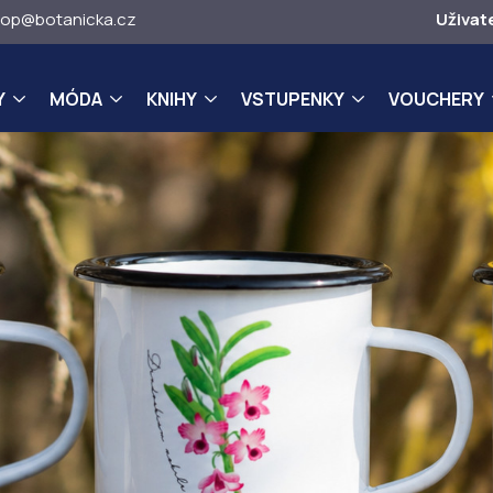
op@botanicka.cz
Uživat
Y
MÓDA
KNIHY
VSTUPENKY
VOUCHERY