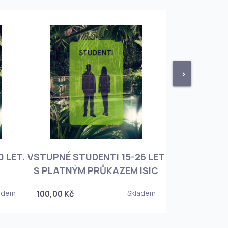
>
 LET.
VSTUPNÉ STUDENTI 15-26 LET
VSTUPNÉ ROD
S PLATNÝM PRŮKAZEM ISIC
+ 3 DĚT
adem
100,00 Kč
Skladem
450,00 Kč