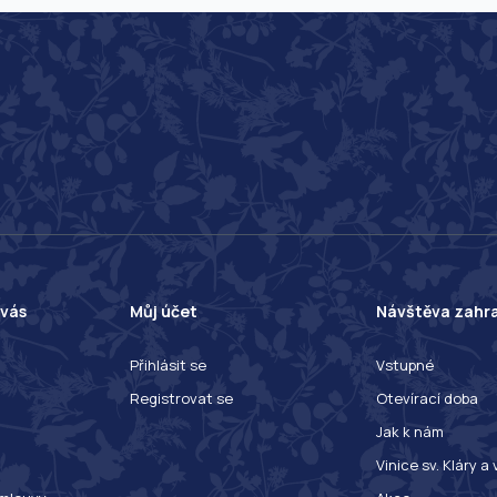
 vás
Můj účet
Návštěva zahr
Přihlásit se
Vstupné
Registrovat se
Otevírací doba
Jak k nám
Vinice sv. Kláry a