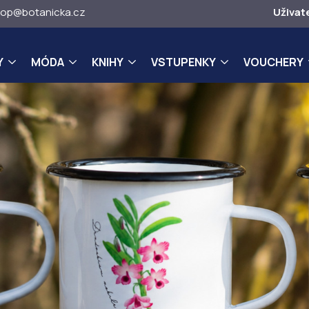
op@botanicka.cz
Uživat
Y
MÓDA
KNIHY
VSTUPENKY
VOUCHERY