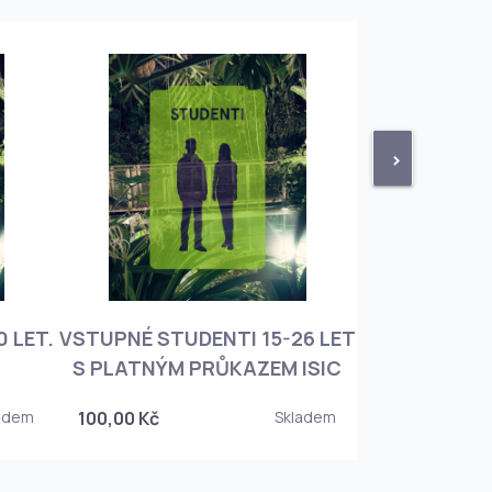
>
 LET.
VSTUPNÉ STUDENTI 15-26 LET
VSTUPNÉ ROD
S PLATNÝM PRŮKAZEM ISIC
+ 3 DĚT
adem
100,00 Kč
Skladem
450,00 Kč