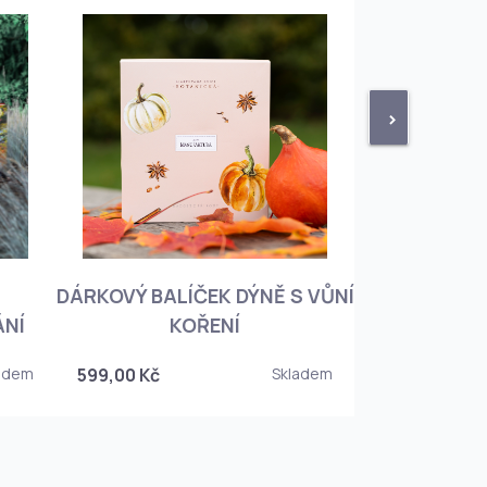
>
DÁRKOVÝ BALÍČEK DÝNĚ S VŮNÍ
KNIHA BOTA
ÁNÍ
KOŘENÍ
KOREJSKO
adem
599,00 Kč
Skladem
349,00 Kč