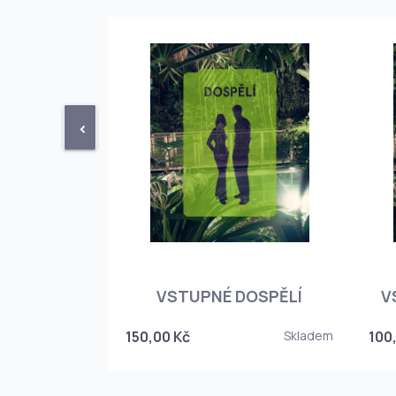
<
STUPENKA
NÉHO SKLEPA
VSTUPNÉ DOSPĚLÍ
V
6
150,00 Kč
Skladem
100
Skladem