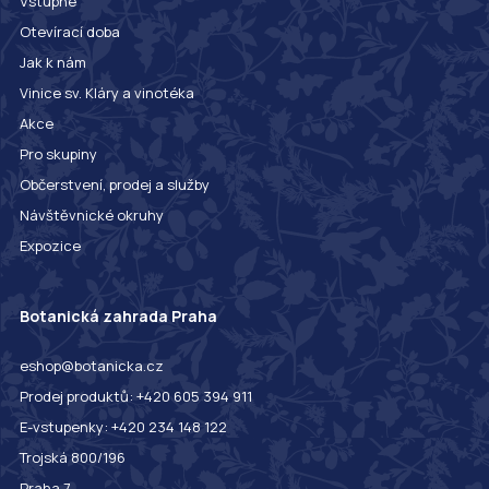
Vstupné
Otevírací doba
Jak k nám
Vinice sv. Kláry a vinotéka
Akce
Pro skupiny
Občerstvení, prodej a služby
Návštěvnické okruhy
Expozice
Botanická zahrada Praha
eshop@botanicka.cz
Prodej produktů: +420 605 394 911
E-vstupenky: +420 234 148 122
Trojská 800/196
Praha 7