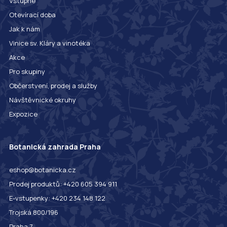
Vstupné
Otevírací doba
Jak k nám
Vinice sv. Kláry a vinotéka
Akce
Pro skupiny
Občerstvení, prodej a služby
Návštěvnické okruhy
Expozice
Botanická zahrada Praha
eshop@botanicka.cz
Prodej produktů: +420 605 394 911
E-vstupenky: +420 234 148 122
Trojská 800/196
Praha 7