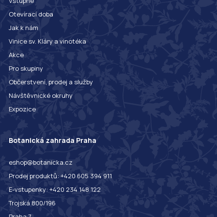
Vstupné
Otevírací doba
Jak k nám
Vinice sv. Kláry a vinotéka
Akce
Pro skupiny
Občerstvení, prodej a služby
Návštěvnické okruhy
Expozice
Botanická zahrada Praha
eshop@botanicka.cz
Prodej produktů: +420 605 394 911
E-vstupenky: +420 234 148 122
Trojská 800/196
Praha 7