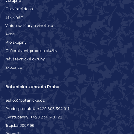
Vstupné
Otevírací doba
Jak k nám
Vinice sv. Kláry a vinotéka
Akce
Pro skupiny
Občerstvení, prodej a služby
Návštěvnické okruhy
Expozice
Botanická zahrada Praha
eshop@botanicka.cz
Prodej produktů: +420 605 394 911
E-vstupenky: +420 234 148 122
Trojská 800/196
Praha 7