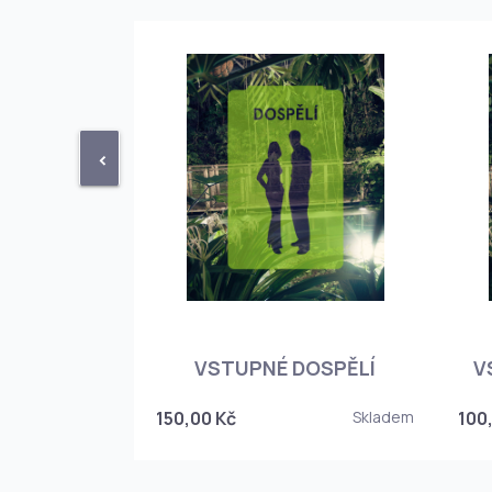
<
STUPENKA
NÉHO SKLEPA
VSTUPNÉ DOSPĚLÍ
V
6
150,00 Kč
Skladem
100
Skladem