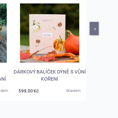
>
DÁRKOVÝ BALÍČEK DÝNĚ S VŮNÍ
KNIHA BOTA
ÁNÍ
KOŘENÍ
KOREJSKO
adem
599,00 Kč
Skladem
349,00 Kč