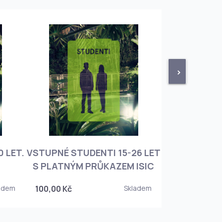
>
 LET.
VSTUPNÉ STUDENTI 15-26 LET
VSTUPNÉ ROD
S PLATNÝM PRŮKAZEM ISIC
+ 3 DĚT
adem
100,00 Kč
Skladem
450,00 Kč