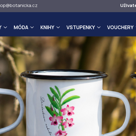
op@botanicka.cz
Uživat
Y
MÓDA
KNIHY
VSTUPENKY
VOUCHERY