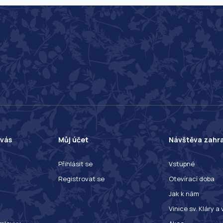
 vás
Můj účet
Návštěva zahr
Přihlásit se
Vstupné
Registrovat se
Otevírací doba
Jak k nám
Vinice sv. Kláry a