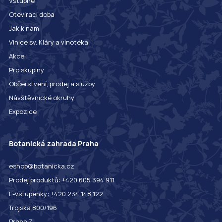
Vstupné
Otevírací doba
Jak k nám
Vinice sv. Kláry a vinotéka
Akce
Pro skupiny
Občerstvení, prodej a služby
Návštěvnické okruhy
Expozice
Botanická zahrada Praha
eshop@botanicka.cz
Prodej produktů: +420 605 394 911
E-vstupenky: +420 234 148 122
Trojská 800/196
Praha 7