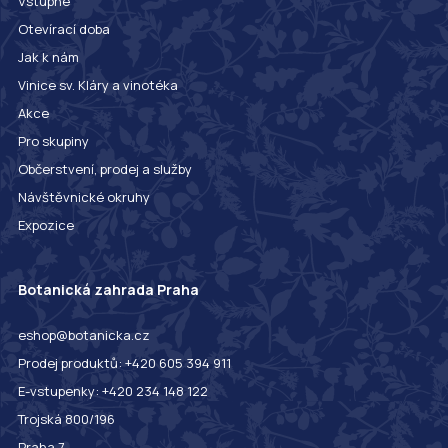
Vstupné
Otevírací doba
Jak k nám
Vinice sv. Kláry a vinotéka
Akce
Pro skupiny
Občerstvení, prodej a služby
Návštěvnické okruhy
Expozice
Botanická zahrada Praha
eshop@botanicka.cz
Prodej produktů: +420 605 394 911
E-vstupenky: +420 234 148 122
Trojská 800/196
Praha 7