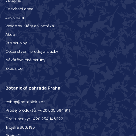
Vstupné
Otevírací doba
Jak k nám
Vinice sv. Kláry a vinotéka
Akce
Pro skupiny
Občerstvení, prodej a služby
Návštěvnické okruhy
Expozice
Botanická zahrada Praha
eshop@botanicka.cz
Prodej produktů: +420 605 394 911
E-vstupenky: +420 234 148 122
Trojská 800/196
Praha 7