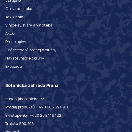
Vstupné
Otevírací doba
Jak k nám
Vinice sv. Kláry a vinotéka
Akce
Pro skupiny
Občerstvení, prodej a služby
Návštěvnické okruhy
Expozice
Botanická zahrada Praha
eshop@botanicka.cz
Prodej produktů: +420 605 394 911
E-vstupenky: +420 234 148 122
Trojská 800/196
Praha 7