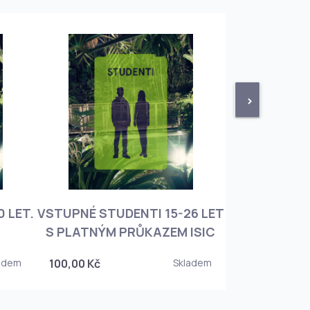
>
 LET.
VSTUPNÉ STUDENTI 15-26 LET
VSTUPNÉ ROD
S PLATNÝM PRŮKAZEM ISIC
+ 3 DĚT
adem
100,00 Kč
Skladem
450,00 Kč