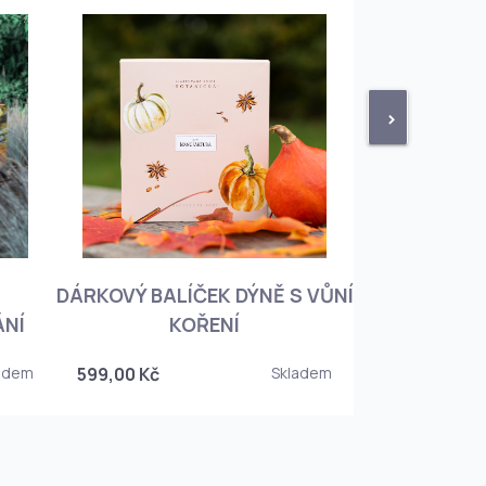
>
DÁRKOVÝ BALÍČEK DÝNĚ S VŮNÍ
KNIHA BOTA
ÁNÍ
KOŘENÍ
KOREJSKO
adem
599,00 Kč
Skladem
349,00 Kč