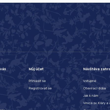
 vás
Můj účet
Návštěva zahr
Přihlásit se
Vstupné
Registrovat se
Otevírací doba
Jak k nám
Vinice sv. Kláry a