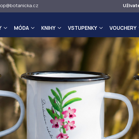
op@botanicka.cz
Uživat
Y
MÓDA
KNIHY
VSTUPENKY
VOUCHERY