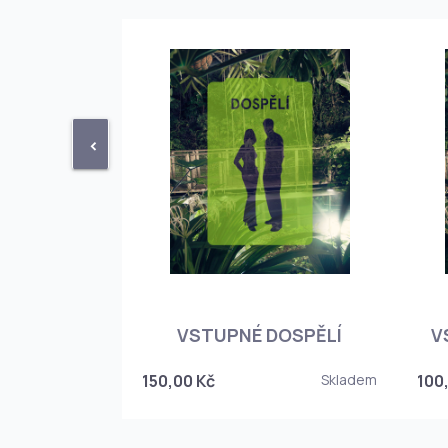
<
STUPENKA
NÉHO SKLEPA
VSTUPNÉ DOSPĚLÍ
V
6
150,00 Kč
Skladem
100
Skladem