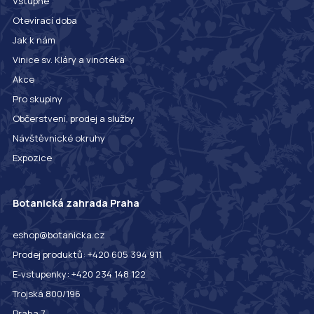
Vstupné
Otevírací doba
Jak k nám
Vinice sv. Kláry a vinotéka
Akce
Pro skupiny
Občerstvení, prodej a služby
Návštěvnické okruhy
Expozice
Botanická zahrada Praha
eshop@botanicka.cz
Prodej produktů: +420 605 394 911
E-vstupenky: +420 234 148 122
Trojská 800/196
Praha 7