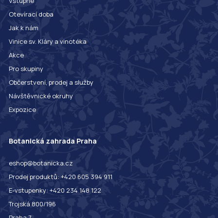
Vstupné
Otevírací doba
Jak k nám
Vinice sv. Kláry a vinotéka
Akce
Pro skupiny
Občerstvení, prodej a služby
Návštěvnické okruhy
Expozice
Botanická zahrada Praha
eshop@botanicka.cz
Prodej produktů: +420 605 394 911
E-vstupenky: +420 234 148 122
Trojská 800/196
Praha 7