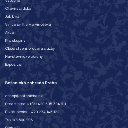
Vstupné
Otevírací doba
Jak k nám
Vinice sv. Kláry a vinotéka
Akce
Pro skupiny
Občerstvení, prodej a služby
Návštěvnické okruhy
Expozice
Botanická zahrada Praha
eshop@botanicka.cz
Prodej produktů: +420 605 394 911
E-vstupenky: +420 234 148 122
Trojská 800/196
Praha 7