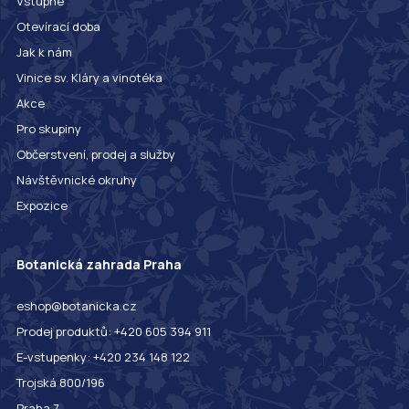
Vstupné
Otevírací doba
Jak k nám
Vinice sv. Kláry a vinotéka
Akce
Pro skupiny
Občerstvení, prodej a služby
Návštěvnické okruhy
Expozice
Botanická zahrada Praha
eshop@botanicka.cz
Prodej produktů: +420 605 394 911
E-vstupenky: +420 234 148 122
Trojská 800/196
Praha 7